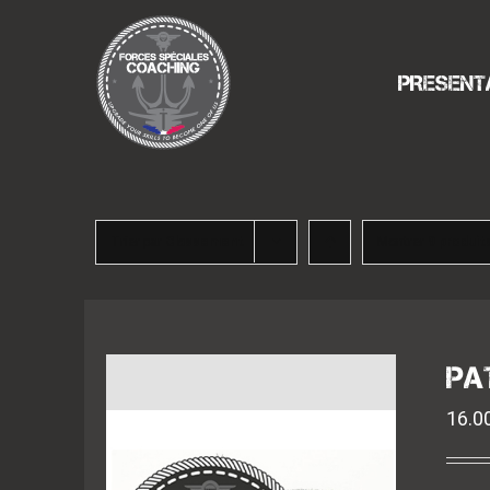
Passer
au
contenu
PRESENT
Trier par
Classement
Montrer
9 produit
PA
16.0