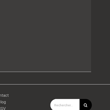
ntact
log
Rechercher:
CGV