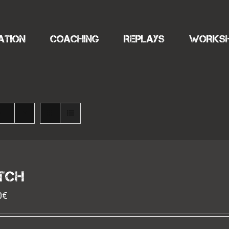
ATION
COACHING
REPLAYS
WORKS
s
TCH
0
€