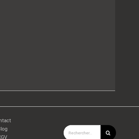
ntact
log
Rechercher:
CGV