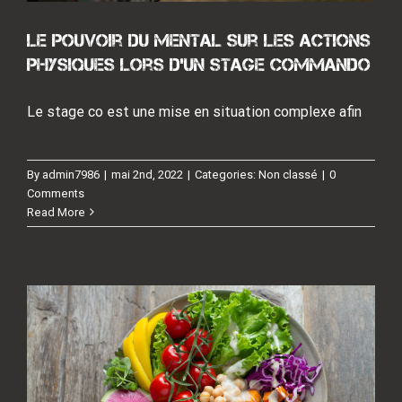
Le pouvoir du mental sur les actions
physiques lors d’un stage Commando
Le stage co est une mise en situation complexe afin
Créatine Phosphate, glucides,
By
admin7986
|
mai 2nd, 2022
|
Categories:
Non classé
|
0
protéines, lipides… quels sont les
Comments
carburants de l’effort ?
Read More
Non classé