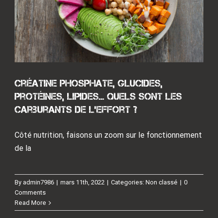
Créatine Phosphate, glucides,
protéines, lipides… quels sont les
carburants de l’effort ?
Côté nutrition, faisons un zoom sur le fonctionnement
de la
By
admin7986
|
mars 11th, 2022
|
Categories:
Non classé
|
0
Préservation du capital santé
Comments
Non classé
Read More