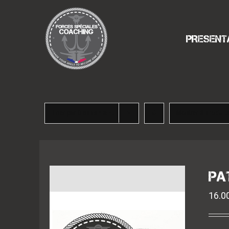
Passer
au
contenu
PRESENT
Trier par
Classement
Montrer
3 produit
PA
16.0