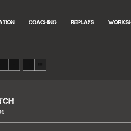
ATION
COACHING
REPLAYS
WORKS
s
TCH
0
€