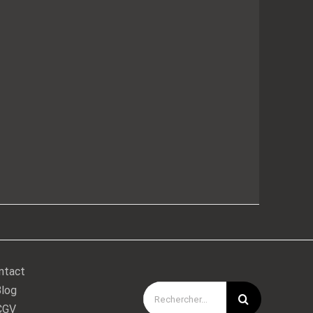
ntact
log
Rechercher:
CGV