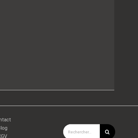
ntact
log
Rechercher:
CGV