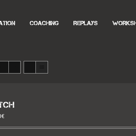
ATION
COACHING
REPLAYS
WORKS
s
TCH
0
€