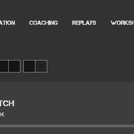
ATION
COACHING
REPLAYS
WORKS
s
TCH
0
€