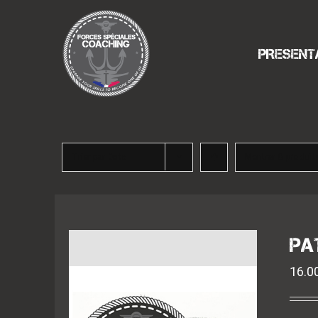
Passer
au
contenu
PRESENT
Trier par
Date
Montrer
6 produit
PA
16.0