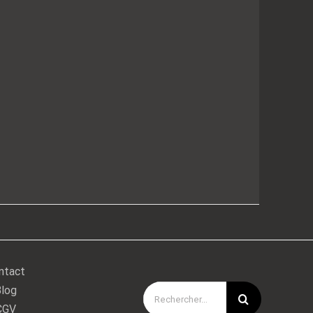
ntact
log
Rechercher:
CGV