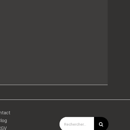
ntact
log
Rechercher:
CGV