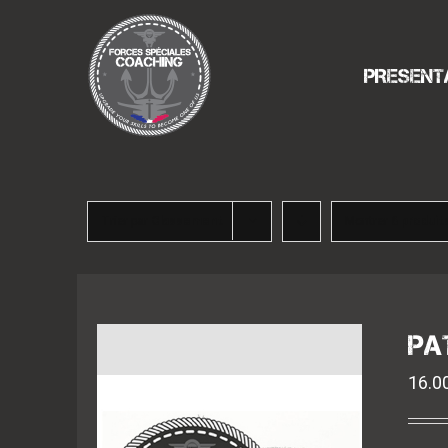
Passer
au
contenu
PRESENT
Trier par
Classement
Montrer
6 produit
PA
16.0