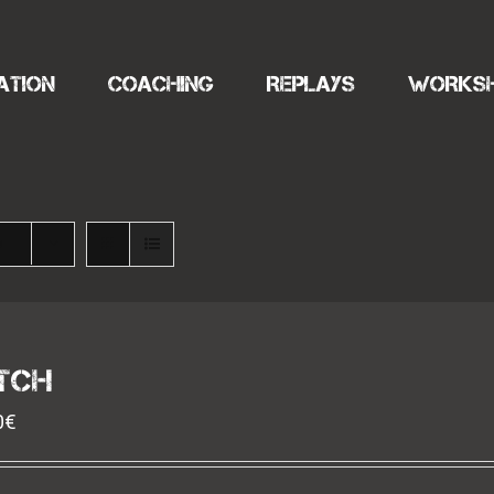
ATION
COACHING
REPLAYS
WORKS
s
TCH
0
€