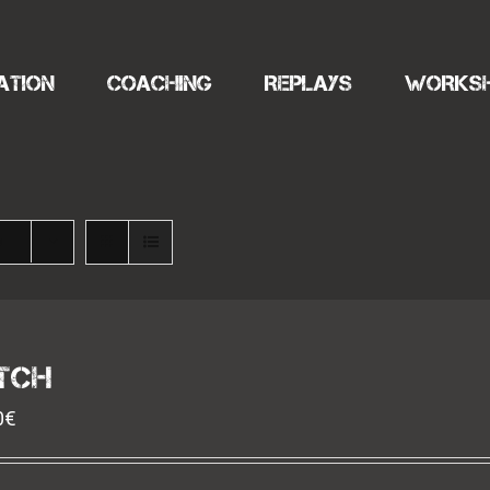
ATION
COACHING
REPLAYS
WORKS
s
TCH
0
€