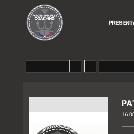
Passer
au
contenu
PRESENT
Trier par
Popularité
Montrer
3 produit
PA
16.0