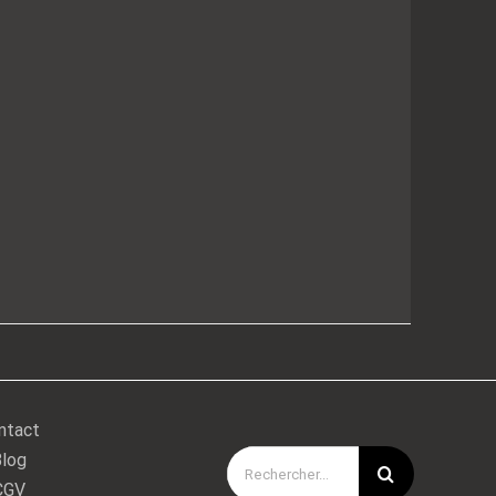
ntact
log
Rechercher:
CGV